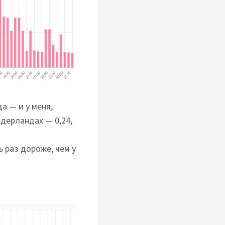
а — и у меня,
идерландах — 0,24,
ь раз дороже, чем у