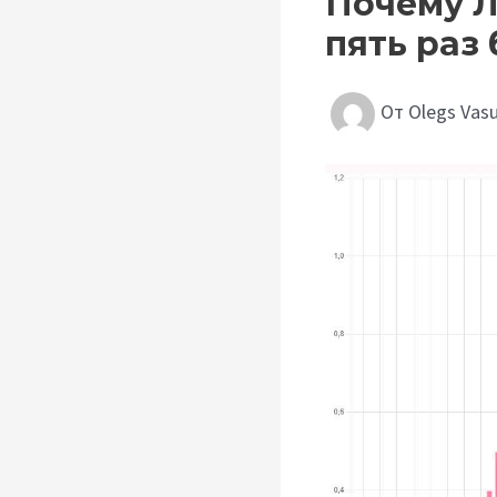
Почему Л
пять раз
От
Olegs Vas