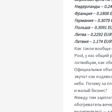
Нидерланды – 0.24
Франция – 0.1808 
Германия – 0.3079
Польша – 0.3091 E
Литва – 0.2292 EUR
Латвия – 1.174 EUR
Как такое вообще 
Pool, у нас общий
латвийцам, как об
Официальные объяс
звучат как издевк
небо. Почему за п
и малый бизнес?
Между тем зарплаты
обогреватель вече
выдерживают — каф