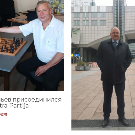
льев присоединился
ra Partija
2025