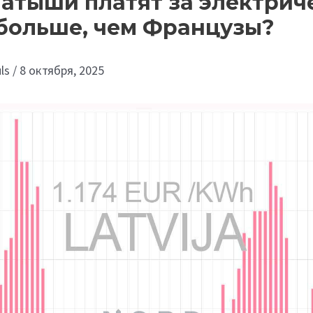
атыши платят за электриче
 больше, чем Французы?
uls
/
8 октября, 2025