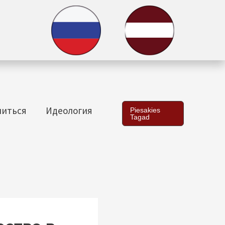
ниться
Идеология
Piesakies
Tagad