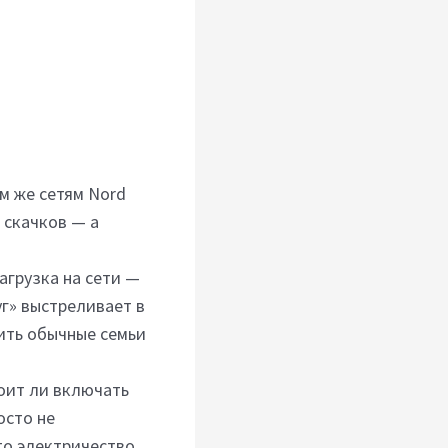
м же сетям Nord
 скачков — а
агрузка на сети —
уг» выстреливает в
ить обычные семьи
тоит ли включать
осто не
то электричество