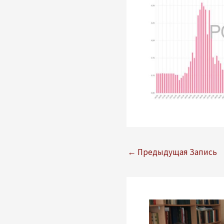
Навигация
←
Предыдущая Запись
по
записям