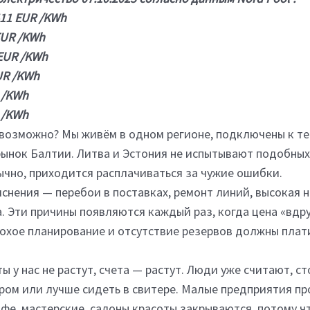
11 EUR /KWh
EUR /KWh
 EUR /KWh
UR /KWh
 /KWh
 /KWh
возможно? Мы живём в одном регионе, подключены к те
 рынок Балтии. Литва и Эстония не испытывают подобных
ычно, приходится расплачиваться за чужие ошибки.
нения — перебои в поставках, ремонт линий, высокая н
а. Эти причины появляются каждый раз, когда цена «вдр
лохое планирование и отсутствие резервов должны плат
 у нас не растут, счета — растут. Люди уже считают, с
ром или лучше сидеть в свитере. Малые предприятия пр
е, мастерские, салоны красоты закрываются, потому ч