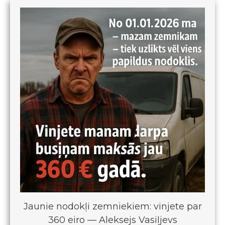
Jaunie nodokļi zemniekiem: vinjete par
360 eiro — Aleksejs Vasiļjevs