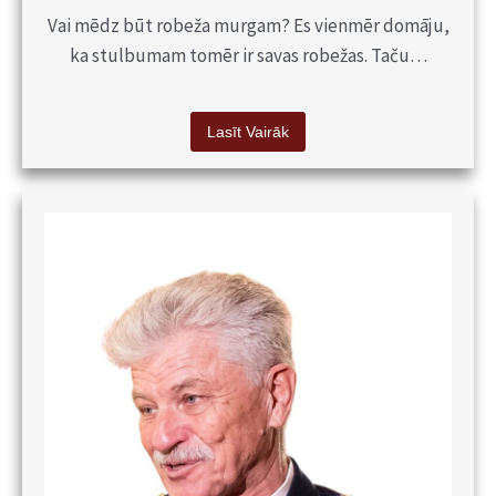
Vai mēdz būt robeža murgam? Es vienmēr domāju,
ka stulbumam tomēr ir savas robežas. Taču…
Lasīt Vairāk