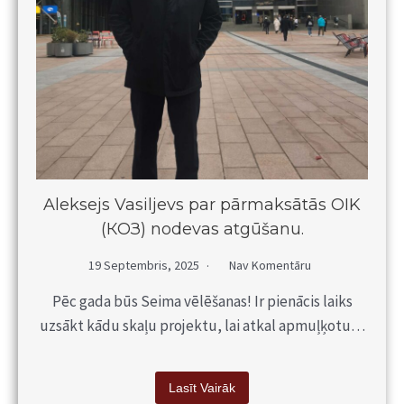
Aleksejs Vasiljevs par pārmaksātās OIK
(КОЗ) nodevas atgūšanu.
19 Septembris, 2025
Nav Komentāru
Pēc gada būs Seima vēlēšanas! Ir pienācis laiks
uzsākt kādu skaļu projektu, lai atkal apmuļķotu…
Lasīt Vairāk